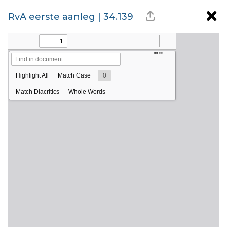
RvA eerste aanleg | 34.139
raad van arbitrage
in bouwgeschillen
Uitsluitend op geschilnummer
Bronnen
Alle jaren
Datum of periode